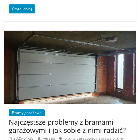
Czytaj dalej
Bramy garażowe
Najczęstsze problemy z bramami
garażowymi i jak sobie z nimi radzić?
,
2025-04-28
verseo
bramy garażowe
naprawa bramy