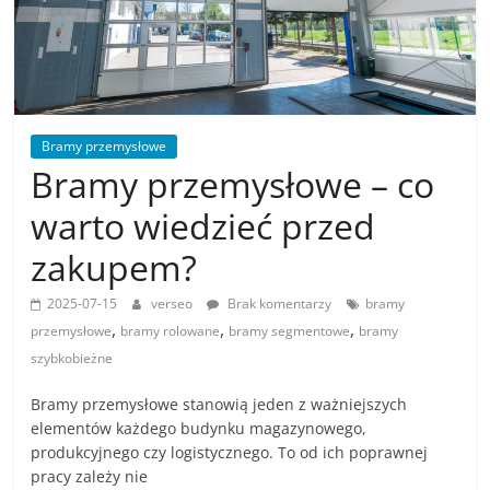
Bramy przemysłowe
Bramy przemysłowe – co
warto wiedzieć przed
zakupem?
2025-07-15
verseo
Brak komentarzy
bramy
,
,
,
przemysłowe
bramy rolowane
bramy segmentowe
bramy
szybkobieżne
Bramy przemysłowe stanowią jeden z ważniejszych
elementów każdego budynku magazynowego,
produkcyjnego czy logistycznego. To od ich poprawnej
pracy zależy nie