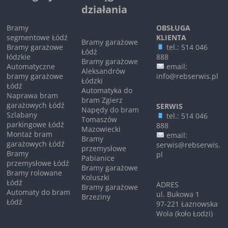
działania
Bramy
OBSŁUGA
segmentowe Łódź
KLIENTA
Bramy garażowe
Bramy garażowe
tel.: 514 046
Łódź
łódzkie
888
Bramy garażowe
Automatyczne
email:
Aleksandrów
bramy garażowe
info@rebserwis.pl
Łódzki
Łódź
Automatyka do
Naprawa bram
bram Zgierz
garażowych Łódź
SERWIS
Napędy do bram
Szlabany
tel.: 514 046
Tomaszów
parkingowe Łódź
888
Mazowiecki
Montaż bram
email:
Bramy
garażowych Łódź
serwis@rebserwis.
przemysłowe
Bramy
pl
Pabianice
przemysłowe Łódź
Bramy garażowe
Bramy rolowane
Koluszki
Łódź
ADRES
Bramy garażowe
Automaty do bram
ul. Bukowa 1
Brzeziny
Łódź
97-221 Łaznowska
Wola (koło Łodzi)