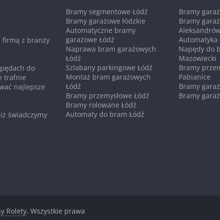
Bramy segmentowe Łódź
Bramy gara
Bramy garażowe łódzkie
Bramy gara
Automatyczne bramy
Aleksandrów
garażowe Łódź
Automatyka 
 firmą z branży
Naprawa bram garażowych
Napędy do 
Łódź
Mazowiecki
Szlabany parkingowe Łódź
Bramy prze
napędach do
Montaż bram garażowych
Pabianice
 trafnie
Łódź
Bramy garaż
wać najlepsze
Bramy przemysłowe Łódź
Bramy garaż
Bramy rolowane Łódź
Automaty do bram Łódź
 iż świadczymy
y Rolety
. Wszystkie prawa