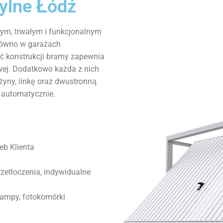
ylne Łódź
ym, trwałym i funkcjonalnym
równo w garażach
ć konstrukcji bramy zapewnia
wej. Dodatkowo każda z nich
yny, linkę oraz dwustronną
 automatycznie.
eb Klienta
zetłoczenia, indywidualne
lampy, fotokomórki