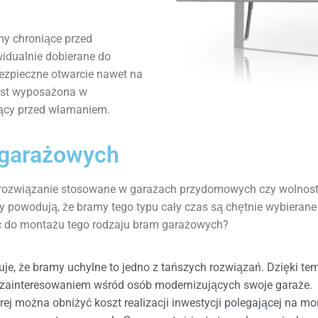
y chroniące przed
widualnie dobierane do
ezpieczne otwarcie nawet na
est wyposażona w
ący przed włamaniem.
 garażowych
 rozwiązanie stosowane w garażach przydomowych czy wolnost
y powodują, że bramy tego typu cały czas są chętnie wybierane
c do montażu tego rodzaju bram garażowych?
je, że bramy uchylne to jedno z tańszych rozwiązań. Dzięki t
 zainteresowaniem wśród osób modernizujących swoje garaże.
tórej można obniżyć koszt realizacji inwestycji polegającej na 