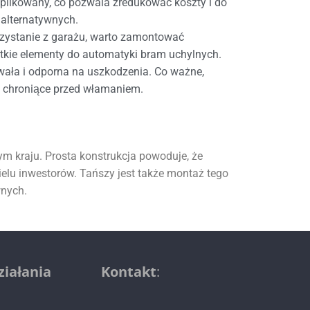
ikowany, co pozwala zredukować koszty i do
alternatywnych.
rzystanie z garażu, warto zamontować
stkie elementy do automatyki bram uchylnych.
wała i odporna na uszkodzenia. Co ważne,
 chroniące przed włamaniem.
łym kraju. Prosta konstrukcja powoduje, że
elu inwestorów. Tańszy jest także montaż tego
wnych.
ziałania
Kontakt
: