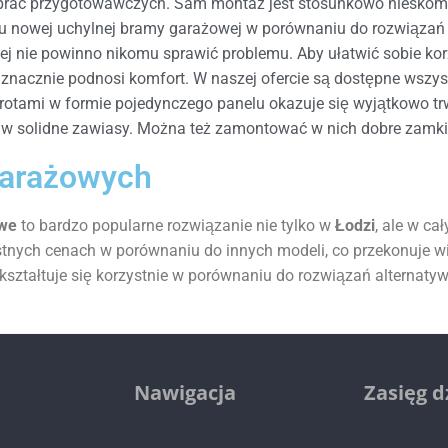
ac przygotowawczych. Sam montaż jest stosunkowo nieskompl
u nowej uchylnej bramy garażowej w porównaniu do rozwiązań 
j nie powinno nikomu sprawić problemu. Aby ułatwić sobie ko
o znacznie podnosi komfort. W naszej ofercie są dostępne wszy
wrotami w formie pojedynczego panelu okazuje się wyjątkowo tr
w solidne zawiasy. Można też zamontować w nich dobre zamki
garażowych
owe
to bardzo popularne rozwiązanie nie tylko w
Łodzi
, ale w ca
tnych cenach w porównaniu do innych modeli, co przekonuje wi
i kształtuje się korzystnie w porównaniu do rozwiązań alternaty
Nawigacja
Zasięg d