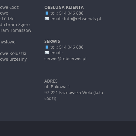
żowe Łódź
OBSŁUGA KLIENTA
żowe
tel.: 514 046 888
 Łódzki
email: info@rebserwis.pl
do bram Zgierz
bram Tomaszów
SERWIS
mysłowe
tel.: 514 046 888
email:
owe Koluszki
serwis@rebserwis.pl
owe Brzeziny
ADRES
ul. Bukowa 1
97-221 Łaznowska Wola (koło
Łodzi)