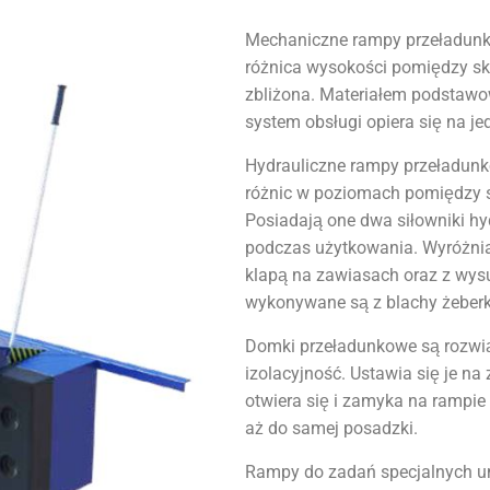
Mechaniczne rampy przeładunko
różnica wysokości pomiędzy sk
zbliżona. Materiałem podstawo
system obsługi opiera się na je
Hydrauliczne rampy przeładunk
różnic w poziomach pomiędzy s
Posiadają one dwa siłowniki h
podczas użytkowania. Wyróżni
klapą na zawiasach oraz z wy
wykonywane są z blachy żeberko
Domki przeładunkowe są rozw
izolacyjność. Ustawia się je na
otwiera się i zamyka na rampie 
aż do samej posadzki.
Rampy do zadań specjalnych 