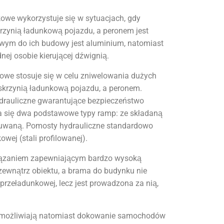
we wykorzystuje się w sytuacjach, gdy
rzynią ładunkową pojazdu, a peronem jest
wym do ich budowy jest aluminium, natomiast
dnej osobie kierującej dźwignią.
owe stosuje się w celu zniwelowania dużych
krzynią ładunkową pojazdu, a peronem.
ydrauliczne gwarantujące bezpieczeństwo
a się dwa podstawowe typy ramp: ze składaną
suwaną. Pomosty hydrauliczne standardowo
wej (stali profilowanej).
iązaniem zapewniającym bardzo wysoką
 zewnątrz obiektu, a brama do budynku nie
przeładunkowej, lecz jest prowadzona za nią,
umożliwiają natomiast dokowanie samochodów