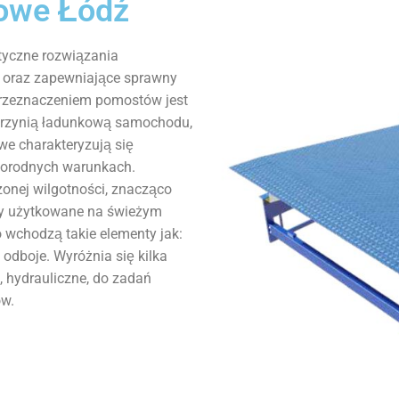
owe Łódź
tyczne rozwiązania
 oraz zapewniające sprawny
przeznaczeniem pomostów jest
krzynią ładunkową samochodu,
we charakteryzują się
norodnych warunkach.
onej wilgotności, znacząco
zy użytkowane na świeżym
wchodzą takie elementy jak:
odboje. Wyróżnia się kilka
 hydrauliczne, do zadań
ów.