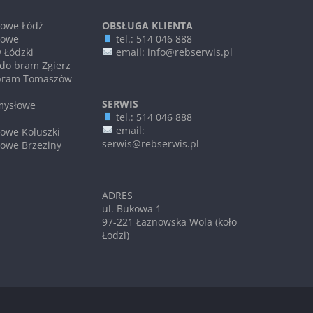
żowe Łódź
OBSŁUGA KLIENTA
żowe
tel.: 514 046 888
 Łódzki
email: info@rebserwis.pl
do bram Zgierz
bram Tomaszów
SERWIS
mysłowe
tel.: 514 046 888
email:
owe Koluszki
serwis@rebserwis.pl
owe Brzeziny
ADRES
ul. Bukowa 1
97-221 Łaznowska Wola (koło
Łodzi)