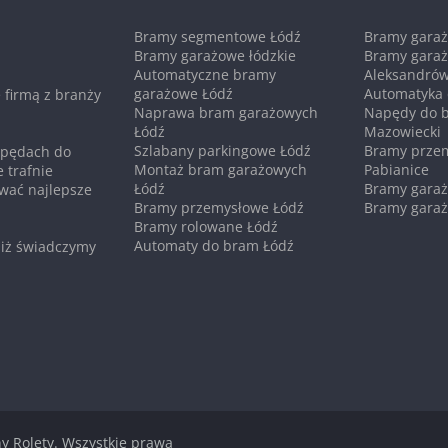
Bramy segmentowe Łódź
Bramy gara
Bramy garażowe łódzkie
Bramy gara
Automatyczne bramy
Aleksandrów
garażowe Łódź
Automatyka 
 firmą z branży
Naprawa bram garażowych
Napędy do 
Łódź
Mazowiecki
Szlabany parkingowe Łódź
Bramy prze
napędach do
Montaż bram garażowych
Pabianice
 trafnie
Łódź
Bramy garaż
wać najlepsze
Bramy przemysłowe Łódź
Bramy garaż
Bramy rolowane Łódź
Automaty do bram Łódź
 iż świadczymy
y Rolety
. Wszystkie prawa